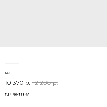
520
10 370
р.
12 200
р.
тц Фантазия