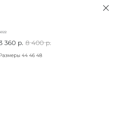
6022
3 360
р.
8 400
р.
Размеры 44 46 48