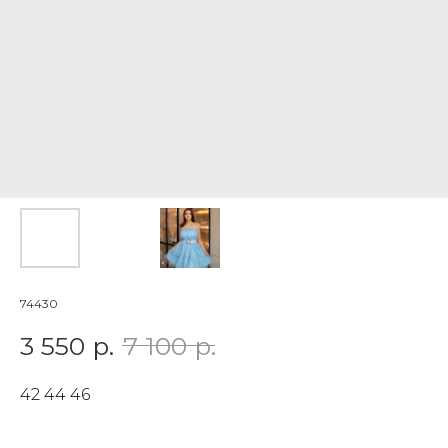
74430
3 550
р.
7 100
р.
42 44 46