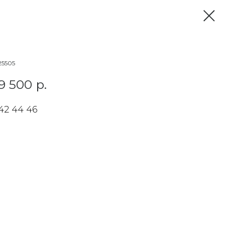
25505
9 500
р.
42 44 46